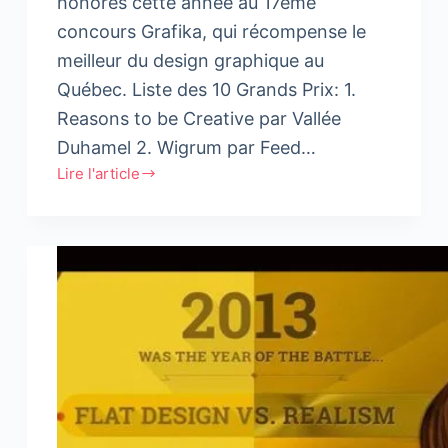
honorés cette année au 17ème
concours Grafika, qui récompense le
meilleur du design graphique au
Québec. Liste des 10 Grands Prix: 1.
Reasons to be Creative par Vallée
Duhamel 2. Wigrum par Feed…
Lire l'article
Vidéo
:
Les
100
projets
honorés
au
17ème
Concours
#Grafika