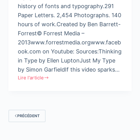
history of fonts and typography.291
Paper Letters. 2,454 Photographs. 140
hours of work.Created by Ben Barrett-
Forrest© Forrest Media –
2013www.forrestmedia.orgwww.faceb
ook.com on Youtube: Sources:Thinking
in Type by Ellen LuptonJust My Type
by Simon GarfieldIf this video sparks…
Lire l'article
Court-
métrage
–
Animation
:
PRÉCÉDENT
The
History
Of