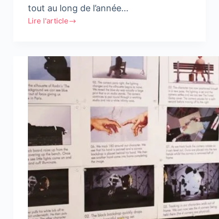
tout au long de l’année…
Lire l'article
#Fun
#Game
:
Flat
Design
versus
Réalisme,
la
battle
est
lancée.
Choisissez
votre
camp
!