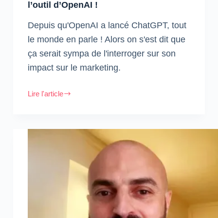
l’outil d’OpenAI !
Depuis qu'OpenAI a lancé ChatGPT, tout
le monde en parle ! Alors on s'est dit que
ça serait sympa de l'interroger sur son
impact sur le marketing.
Lire l'article
ChatGPT
:
Nous
avons
interviewé
l’outil
d’OpenAI
!