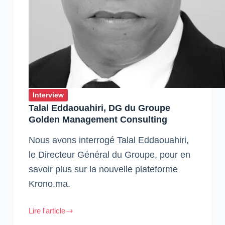
Technologie,
des
Appareils
mobiles
et
connectés,
Facebook
Interview
Talal Eddaouahiri, DG du Groupe
Golden Management Consulting
Nous avons interrogé Talal Eddaouahiri,
le Directeur Général du Groupe, pour en
savoir plus sur la nouvelle plateforme
Krono.ma.
Lire l'article
Talal