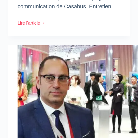
communication de Casabus. Entretien.
Lire l'article
Mehdi
Safouane,
Directeur
Général
Alsa
Al
Baida