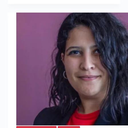
Eddaouahiri,
DG
du
Groupe
Golden
Management
Consulting