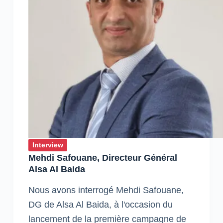
sein
d’Honoris
Interview
Mehdi Safouane, Directeur Général
Alsa Al Baida
Nous avons interrogé Mehdi Safouane,
DG de Alsa Al Baida, à l'occasion du
lancement de la première campagne de