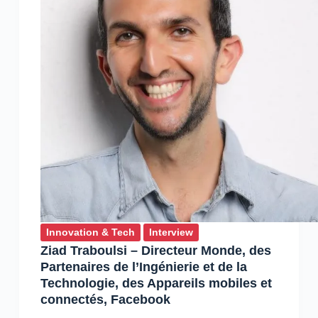
et
prépare
des
activités
BtoC
Innovation & Tech
Interview
Ziad Traboulsi – Directeur Monde, des
Partenaires de l’Ingénierie et de la
Technologie, des Appareils mobiles et
connectés, Facebook