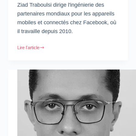
Ziad Traboulsi dirige l'ingénierie des
partenaires mondiaux pour les appareils
mobiles et connectés chez Facebook, où
il travaille depuis 2010.
Lire l'article
Ziad
Traboulsi
–
Directeur
Monde,
des
Partenaires
de
l’Ingénierie
et
de
la