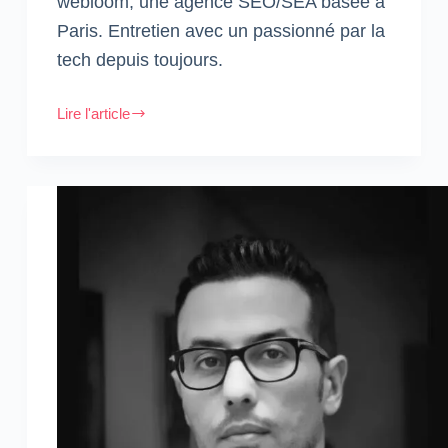
webloom, une agence SEO/SEA basée à
Paris. Entretien avec un passionné par la
tech depuis toujours.
Lire l'article
François
Dragon,
co-
fondateur
de
webloom