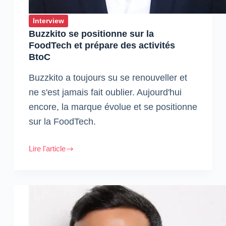
Interview
Buzzkito se positionne sur la
FoodTech et prépare des activités
BtoC
Buzzkito a toujours su se renouveller et
ne s'est jamais fait oublier. Aujourd'hui
encore, la marque évolue et se positionne
sur la FoodTech.
Lire l'article
Buzzkito
se
positionne
sur
la
FoodTech