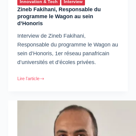
Innovation & Tech
Interview
Zineb Fakihani, Responsable du
programme le Wagon au sein
d’Honoris
Interview de Zineb Fakihani,
Responsable du programme le Wagon au
sein d’Honoris, 1er réseau panafricain
d’universités et d’écoles privées.
Lire l'article
Zineb
Fakihani,
Responsable
du
programme
le
Wagon
au