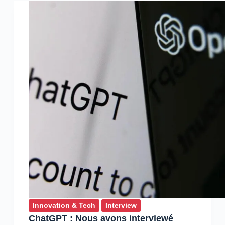
Creative
Officer
chez
Shem’s
Innovation & Tech
Interview
ChatGPT : Nous avons interviewé