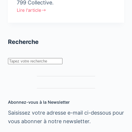
799 Collective.
Lire l'article
Reda
Lahmouid
:
Pour
Recherche
le
droit
de
Rechercher
créer
Abonnez-vous à la Newsletter
Saisissez votre adresse e-mail ci-dessous pour
vous abonner à notre newsletter.