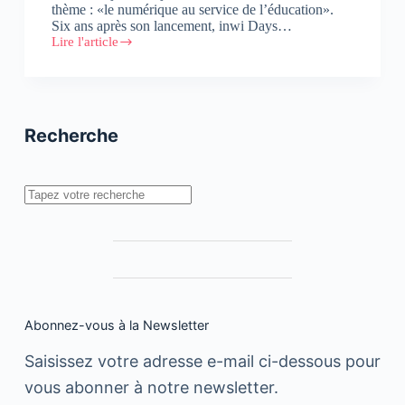
thème : «le numérique au service de l’éducation».
Six ans après son lancement, inwi Days…
Lire l'article
inwi
Days
2018
:
Découvrez
tous
Recherche
les
intervenants
de
la
Rechercher
journée
Abonnez-vous à la Newsletter
Saisissez votre adresse e-mail ci-dessous pour
vous abonner à notre newsletter.