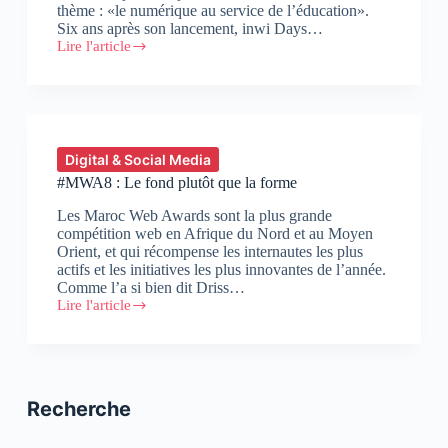
thème : «le numérique au service de l’éducation».
Six ans après son lancement, inwi Days…
Lire l'article
inwi
Days
2018
:
Découvrez
tous
les
Digital & Social Media
intervenants
#MWA8 : Le fond plutôt que la forme
de
la
Les Maroc Web Awards sont la plus grande
journée
compétition web en Afrique du Nord et au Moyen
Orient, et qui récompense les internautes les plus
actifs et les initiatives les plus innovantes de l’année.
Comme l’a si bien dit Driss…
Lire l'article
#MWA8
:
Le
fond
plutôt
que
Recherche
la
forme