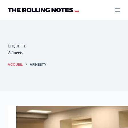
Passer
au
contenu
ÉTIQUETTE
Afineety
ACCUEIL
AFINEETY