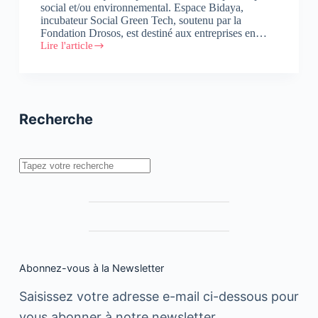
social et/ou environnemental. Espace Bidaya,
incubateur Social Green Tech, soutenu par la
Fondation Drosos, est destiné aux entreprises en…
Lire l'article
Lancement
de
la
5ème
promotion
d’entrepreneurs
Recherche
sociaux
à
Espace
Bidaya
Rechercher
Abonnez-vous à la Newsletter
Saisissez votre adresse e-mail ci-dessous pour
vous abonner à notre newsletter.