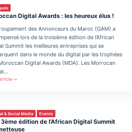
ques
ccan Digital Awards : les heureux élus !
roupement des Annonceurs du Maroc (GAM) a
mpensé lors de la troisième édition de l’African
al Summit les meilleures entreprises qui se
rquent dans le monde du digital par les trophées
Moroccan Digital Awards (MDA). Les Morrocan
tal…
'article
ccan
l
ds
tal & Social Media
Events
eux
3ème édition de l’African Digital Summit
metteuse