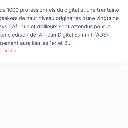
 de 1000 professionnels du digital et une trentaine
peakers de haut niveau originaires d’une vingtaine
ys d’Afrique et d’ailleurs sont attendus pour la
ième édition de l’African Digital Summit (ADS).
énement aura lieu les 1er et 2…
'article
on
can
l
it
tteuse