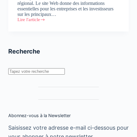
régional. Le site Web donne des informations
essentielles pour les entreprises et les investisseurs
sur les principaux…
Lire l'article
Ecobank
:
Les
données
sur
l’Afrique
Recherche
à
portée
de
main
Rechercher
Abonnez-vous à la Newsletter
Saisissez votre adresse e-mail ci-dessous pour
vous abonner à notre newsletter.