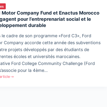
ies
d Motor Company Fund et Enactus Morocco
gagent pour l’entreprenariat social et le
eloppement durable
 le cadre de son programme «Ford C3», Ford
r Company accorde cette année des subventions
atre projets développés par des étudiants de
érentes écoles et universités marocaines.
itiative Ford College Community Challenge (Ford
s’associe pour la 4ème…
'article
r
any