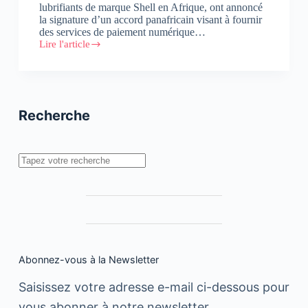
lubrifiants de marque Shell en Afrique, ont annoncé
la signature d’un accord panafricain visant à fournir
des services de paiement numérique…
Lire l'article
Visa
et
Vivo
Energy
s’associent
pour
Recherche
développer
le
paiement
numérique
Rechercher
dans
15
marchés
africains
Abonnez-vous à la Newsletter
Saisissez votre adresse e-mail ci-dessous pour
vous abonner à notre newsletter.