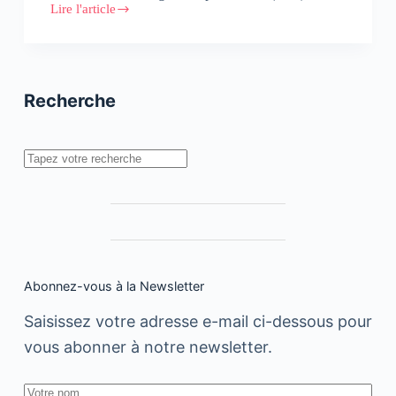
Lire l'article
Vous
connaissez
le
SEO
?
Bienvenue
Recherche
à
l’ère
de
l’AIO
Rechercher
!
Abonnez-vous à la Newsletter
Saisissez votre adresse e-mail ci-dessous pour
vous abonner à notre newsletter.