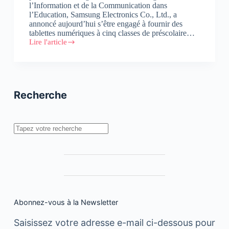
l’Information et de la Communication dans
l’Education, Samsung Electronics Co., Ltd., a
annoncé aujourd’hui s’être engagé à fournir des
tablettes numériques à cinq classes de préscolaire…
Lire l'article
Projet
Smart
School
:
Samsung
s’engage
Recherche
en
faveur
de
l’équipement
Rechercher
numérique
des
classes
de
préscolaire
au
Maroc
Abonnez-vous à la Newsletter
Saisissez votre adresse e-mail ci-dessous pour