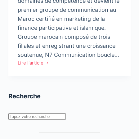
domaines de compétence et devient le
premier groupe de communication au
Maroc certifié en marketing de la
finance participative et islamique.
Groupe marocain composé de trois
filiales et enregistrant une croissance
soutenue, N7 Communication boucle…
Lire l'article
N7
Communication
Group
certifié
Recherche
en
marketing
de
Rechercher
la
finance
participative