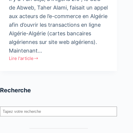
de Abweb, Taher Alami, faisait un appel
aux acteurs de l’e-commerce en Algérie
afin d’ouvrir les transactions en ligne
Algérie-Algérie (cartes bancaires
algériennes sur site web algériens).
Maintenant…
Lire l'article
#algeria20
:
Taher
Alami
Recherche
fait
le
tour
Rechercher
de
l’e-
commerce
en