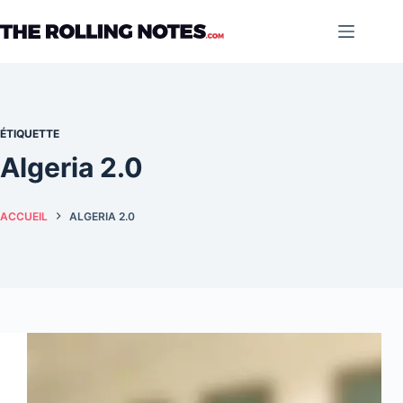
Passer
au
contenu
ÉTIQUETTE
Algeria 2.0
ACCUEIL
ALGERIA 2.0