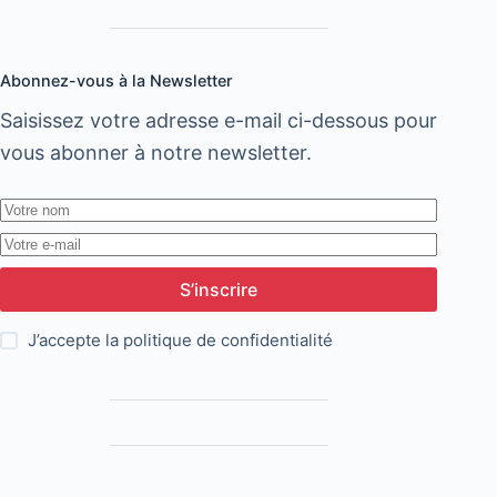
Algérie
et
le
Abonnez-vous à la Newsletter
compare
Saisissez votre adresse e-mail ci-dessous pour
à
vous abonner à notre newsletter.
l’e-
commerce
au
Maroc
S’inscrire
J’accepte la
politique de confidentialité