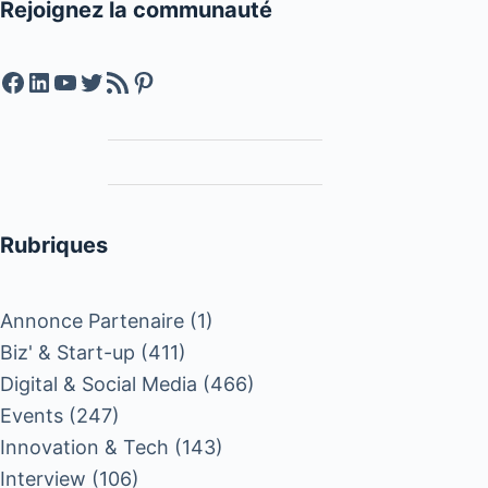
Rejoignez la communauté
Facebook
LinkedIn
YouTube
Twitter
Feed RSS
Pinterest
Rubriques
Annonce Partenaire
(1)
Biz' & Start-up
(411)
Digital & Social Media
(466)
Events
(247)
Innovation & Tech
(143)
Interview
(106)