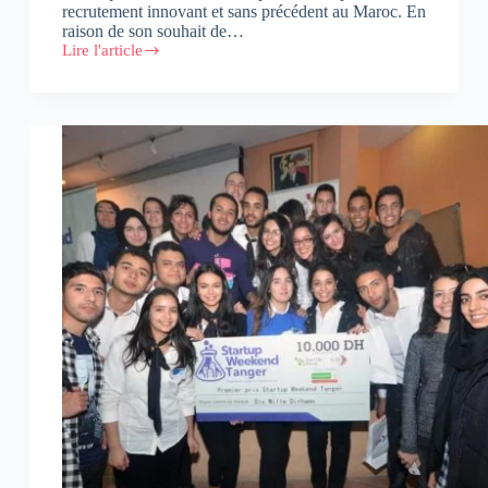
recrutement innovant et sans précédent au Maroc. En
raison de son souhait de…
Lire l'article
[
Reportage
photos
]
Aji
Khdem
Maana,
le
dispositif
de
recrutement
original
d’IKEA