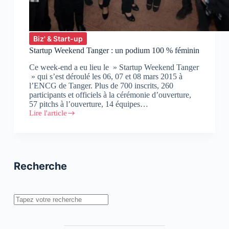
Biz' & Start-up
Startup Weekend Tanger : un podium 100 % féminin
Ce week-end a eu lieu le » Startup Weekend Tanger
» qui s’est déroulé les 06, 07 et 08 mars 2015 à
l’ENCG de Tanger. Plus de 700 inscrits, 260
participants et officiels à la cérémonie d’ouverture,
57 pitchs à l’ouverture, 14 équipes…
Lire l'article
Startup
Weekend
Tanger
:
un
podium
Recherche
100
%
féminin
Rechercher