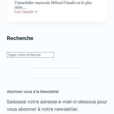
l’immobilier marocain Miloud Chaabi est le plus
riche…
Lire l'article
Les
plus
riches
magnats
africains
de
Recherche
l’immobilier
Rechercher
Abonnez-vous à la Newsletter
Saisissez votre adresse e-mail ci-dessous pour
vous abonner à notre newsletter.