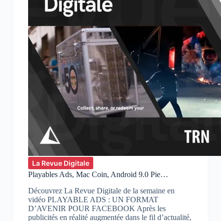
La Revue Digitale
Playables Ads, Mac Coin, Android 9.0 Pie…
Découvrez La Revue Digitale de la semaine en
vidéo PLAYABLE ADS : UN FORMAT
D’AVENIR POUR FACEBOOK Après les
publicités en réalité augmentée dans le fil d’actualité,