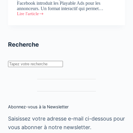
Facebook introduit les Playable Ads pour les
annonceurs. Un format interactif qui permet…
Lire l'article
Playables
Ads,
Mac
Coin,
Android
9.0
Recherche
Pie…
Rechercher
Abonnez-vous à la Newsletter
Saisissez votre adresse e-mail ci-dessous pour
vous abonner à notre newsletter.