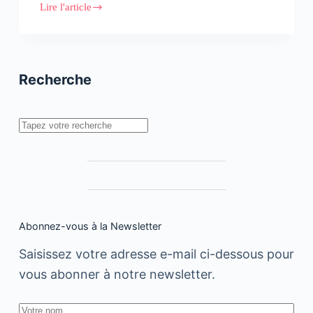
Lire l'article
L’intelligence
artificielle
au
service
d’un
contenu
Recherche
biographique
plus
inclusif
sur
Rechercher
Wikipedia
Abonnez-vous à la Newsletter
Saisissez votre adresse e-mail ci-dessous pour
vous abonner à notre newsletter.