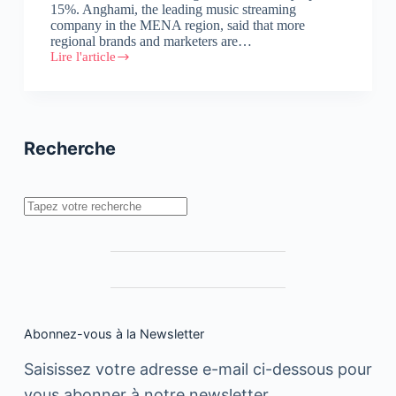
15%. Anghami, the leading music streaming
company in the MENA region, said that more
regional brands and marketers are…
Lire l'article
MENA
:
Marketers
Expect
to
Increase
Recherche
Investment
in
Digital
Audio
Rechercher
Ads
by
up
to
15%
Abonnez-vous à la Newsletter
Saisissez votre adresse e-mail ci-dessous pour
vous abonner à notre newsletter.