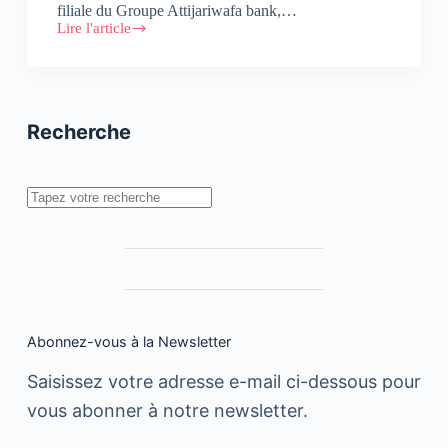
filiale du Groupe Attijariwafa bank,…
Lire l'article
Wafacash
lance
sa
web-
série
Recherche
Rechercher
Abonnez-vous à la Newsletter
Saisissez votre adresse e-mail ci-dessous pour
vous abonner à notre newsletter.