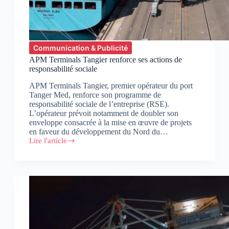
Communication & Publicité
APM Terminals Tangier renforce ses actions de
responsabilité sociale
APM Terminals Tangier, premier opérateur du port
Tanger Med, renforce son programme de
responsabilité sociale de l’entreprise (RSE).
L’opérateur prévoit notamment de doubler son
enveloppe consacrée à la mise en œuvre de projets
en faveur du développement du Nord du…
Lire l'article
APM
Terminals
Tangier
renforce
ses
actions
de
responsabilité
sociale