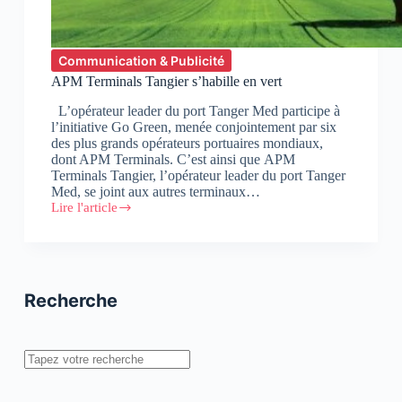
Communication & Publicité
APM Terminals Tangier s’habille en vert
L’opérateur leader du port Tanger Med participe à
l’initiative Go Green, menée conjointement par six
des plus grands opérateurs portuaires mondiaux,
dont APM Terminals. C’est ainsi que APM
Terminals Tangier, l’opérateur leader du port Tanger
Med, se joint aux autres terminaux…
Lire l'article
APM
Terminals
Tangier
s’habille
en
vert
Recherche
Rechercher