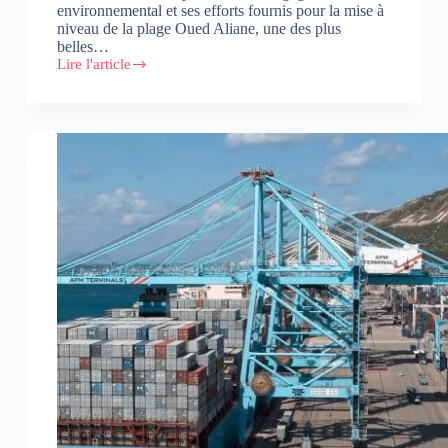
environnemental et ses efforts fournis pour la mise à
niveau de la plage Oued Aliane, une des plus
belles…
Lire l'article
APM
Terminals
Tangier
remporte
le
« Trophée
Lalla
Hasnaa
du
littoral
durable »