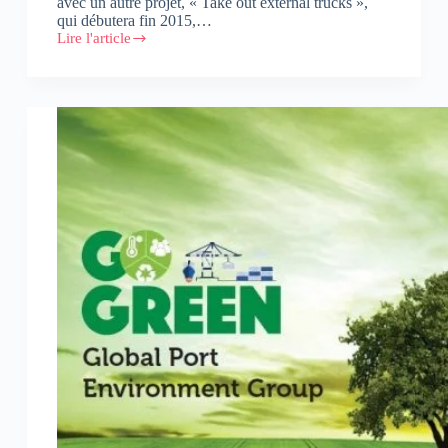
avec un autre projet, « Take out external trucks »,
qui débutera fin 2015,…
Lire l'article
APM
Terminals
Tangier
lance
une
campagne
de
sécurité