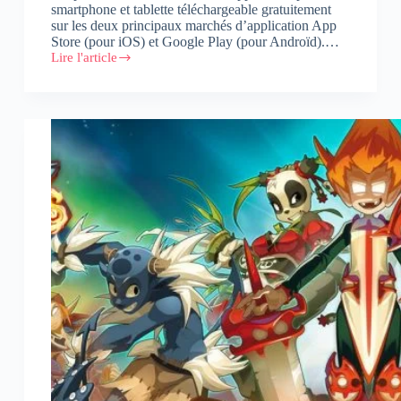
smartphone et tablette téléchargeable gratuitement
sur les deux principaux marchés d’application App
Store (pour iOS) et Google Play (pour Androïd).…
Lire l'article
L’hôpital
Cheikh
Khalifa
se
dote
d’une
application
mobile