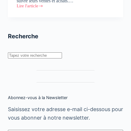
suivre leurs ventes et achats.…
Lire l'article
Kaymu
lance
son
application
mobile
et
Recherche
son
blog
Rechercher
Abonnez-vous à la Newsletter
Saisissez votre adresse e-mail ci-dessous pour
vous abonner à notre newsletter.