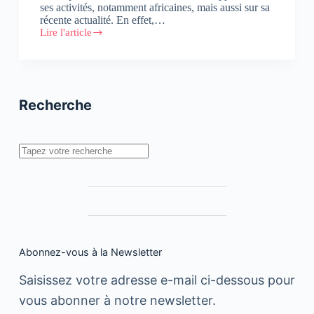
ses activités, notamment africaines, mais aussi sur sa
récente actualité. En effet,…
Lire l'article
Atlas
Innovate
et
Forbes
:
à
Recherche
la
conquête
de
l’Afrique
Rechercher
Abonnez-vous à la Newsletter
Saisissez votre adresse e-mail ci-dessous pour
vous abonner à notre newsletter.