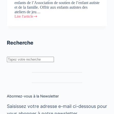
enfants de l’Association de soutien de l’enfant autiste
et de la famille. Offrir aux enfants autistes des
ateliers de jeu…
Lire l'article
#RSE
:
Intelcia
renouvèle
son
soutien
Recherche
aux
enfants
autistes
au
Rechercher
Maroc
Abonnez-vous à la Newsletter
Saisissez votre adresse e-mail ci-dessous pour
vous abonner à notre newsletter.