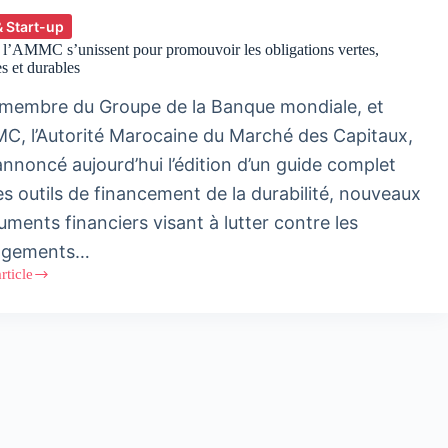
& Start-up
 l’AMMC s’unissent pour promouvoir les obligations vertes,
es et durables
 membre du Groupe de la Banque mondiale, et
MC, l’Autorité Marocaine du Marché des Capitaux,
annoncé aujourd’hui l’édition d’un guide complet
les outils de financement de la durabilité, nouveaux
uments financiers visant à lutter contre les
ngements…
article
MC
sent
uvoir
tions
es