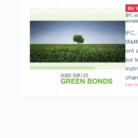
Biz' 
IFC et
social
IFC,
l’AM
ont 
sur 
instr
cha
Lire l'
IFC
et
l’AM
s’unis
pour
promo
les
obliga
vertes,
social