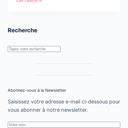
Lire l'article
Interview
de
Zakaria
Fahim,
Président
de
Recherche
HUB
Africa
Rechercher
Abonnez-vous à la Newsletter
Saisissez votre adresse e-mail ci-dessous pour
vous abonner à notre newsletter.