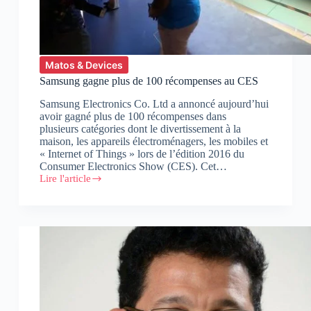
Matos & Devices
Samsung gagne plus de 100 récompenses au CES
Samsung Electronics Co. Ltd a annoncé aujourd’hui
avoir gagné plus de 100 récompenses dans
plusieurs catégories dont le divertissement à la
maison, les appareils électroménagers, les mobiles et
« Internet of Things » lors de l’édition 2016 du
Consumer Electronics Show (CES). Cet…
Lire l'article
Samsung
gagne
plus
de
100
récompenses
au
CES