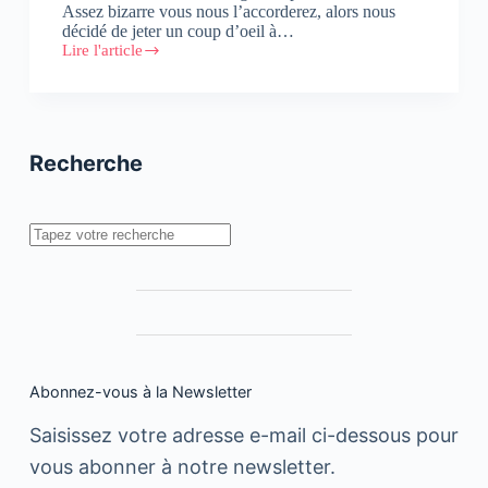
Assez bizarre vous nous l’accorderez, alors nous
décidé de jeter un coup d’oeil à…
Lire l'article
Un
compte
Instagram
à
découvrir
:
Recherche
Le
Blend
Gourmet
Burger
Rechercher
!
Abonnez-vous à la Newsletter
Saisissez votre adresse e-mail ci-dessous pour
vous abonner à notre newsletter.