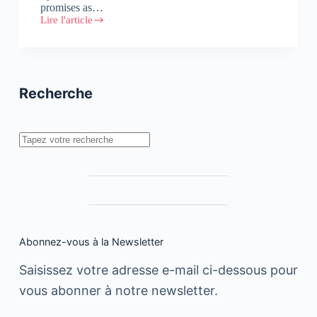
promises as…
Lire l'article
How
is
the
Future
of
Car-
Recherche
free
Cities
Envisioned?
Rechercher
Abonnez-vous à la Newsletter
Saisissez votre adresse e-mail ci-dessous pour
vous abonner à notre newsletter.