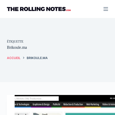
Passer
au
contenu
ÉTIQUETTE
Brikoule.ma
ACCUEIL
BRIKOULE.MA