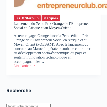
Biz' & Start-up
Marques
Lancement du 7ème Prix Orange de l’Entrepreneur
Social en Afrique et au Moyen-Orient
Acteur engagé, Orange lance la 7ème édition Prix
Orange de l’Entrepreneur Social en Afrique et au
Moyen-Orient (POESAM). Avec le lancement du
concours au Maroc, l’opérateur souhaite contribuer
au développement socio-économique du pays et
soutenir l’innovation technologique en
accompagnant les…
Lire l'article
Lancement
du
7ème
Prix
Orange
de
Recherche
l’Entrepreneur
Social
en
Afrique
Rechercher