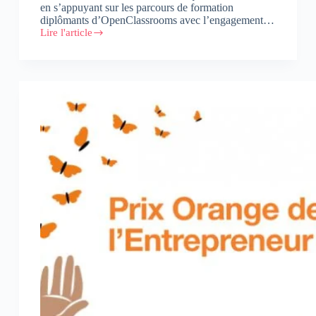
en s’appuyant sur les parcours de formation
diplômants d’OpenClassrooms avec l’engagement…
Lire l'article
Orange
et
OpenClassrooms
s’associent