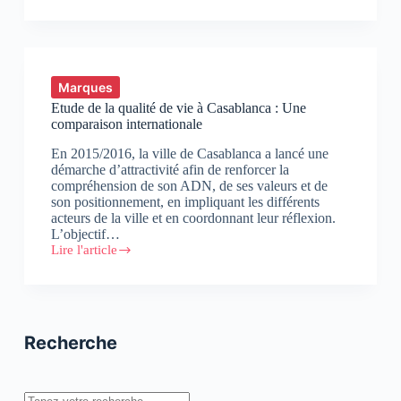
de
la
nouvelle
bande
dessinée
« Casawa »
Marques
Etude de la qualité de vie à Casablanca : Une
comparaison internationale
En 2015/2016, la ville de Casablanca a lancé une
démarche d’attractivité afin de renforcer la
compréhension de son ADN, de ses valeurs et de
son positionnement, en impliquant les différents
acteurs de la ville et en coordonnant leur réflexion.
L’objectif…
Lire l'article
Etude
de
la
qualité
de
vie
Recherche
à
Casablanca
:
Une