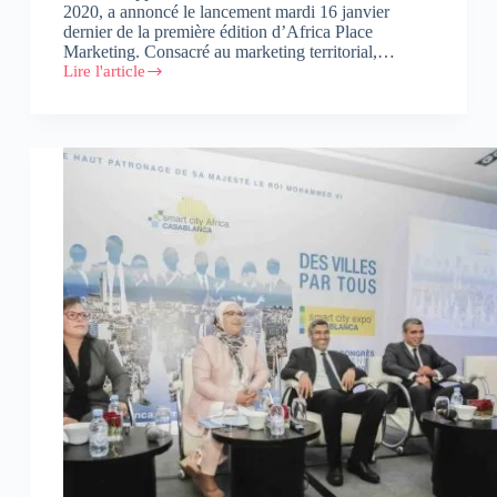
2020, a annoncé le lancement mardi 16 janvier
dernier de la première édition d’Africa Place
Marketing. Consacré au marketing territorial,…
Lire l'article
Africa
Place
Marketing
:
plateforme
d’échange
sur
le
marketing
territorial
en
Afrique