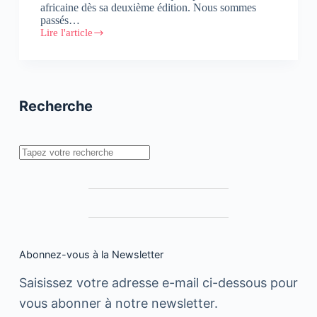
africaine dès sa deuxième édition. Nous sommes
passés…
Lire l'article
Entretien
avec
Mounir
Jazouli,
Président
du
Recherche
GAM
Rechercher
Abonnez-vous à la Newsletter
Saisissez votre adresse e-mail ci-dessous pour
vous abonner à notre newsletter.