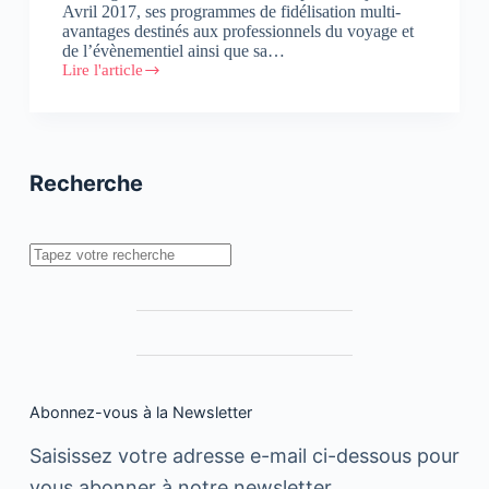
Avril 2017, ses programmes de fidélisation multi-
avantages destinés aux professionnels du voyage et
de l’évènementiel ainsi que sa…
Lire l'article
Lancement
de
la
carte
de
fidélité
Recherche
« Accor
Meeting
Planner »
Rechercher
Abonnez-vous à la Newsletter
Saisissez votre adresse e-mail ci-dessous pour
vous abonner à notre newsletter.