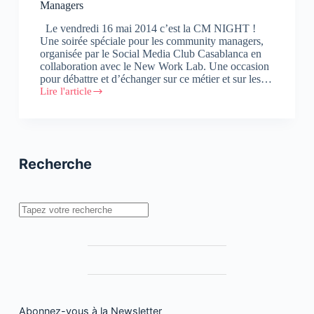
Managers
Le vendredi 16 mai 2014 c’est la CM NIGHT !
Une soirée spéciale pour les community managers,
organisée par le Social Media Club Casablanca en
collaboration avec le New Work Lab. Une occasion
pour débattre et d’échanger sur ce métier et sur les…
Lire l'article
La
#CmNight
:
le
rendez-
vous
Recherche
des
Community
Managers
Rechercher
Abonnez-vous à la Newsletter