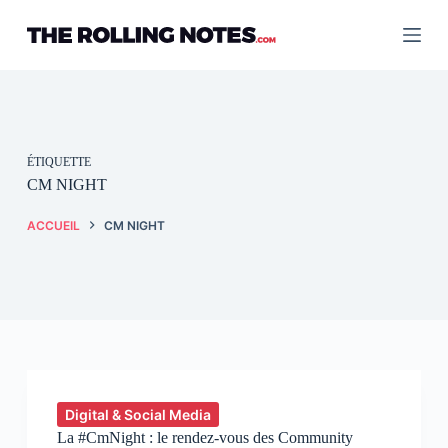
Passer
au
contenu
ÉTIQUETTE
CM NIGHT
ACCUEIL
CM NIGHT
Digital & Social Media
La #CmNight : le rendez-vous des Community