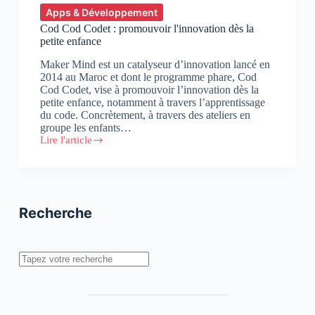
Foll
Apps & Développement
nous
Cod Cod Codet : promouvoir l'innovation dès la
parle
petite enfance
de
l’Africa
Maker Mind est un catalyseur d’innovation lancé en
Code
2014 au Maroc et dont le programme phare, Cod
Week
Cod Codet, vise à promouvoir l’innovation dès la
petite enfance, notamment à travers l’apprentissage
du code. Concrètement, à travers des ateliers en
groupe les enfants…
Lire l'article
Cod
Cod
Codet
:
promouvoir
l'innovation
Recherche
dès
la
petite
enfance
Rechercher