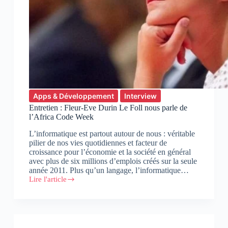
Apps & Développement
Interview
Entretien : Fleur-Eve Durin Le Foll nous parle de
l’Africa Code Week
L’informatique est partout autour de nous : véritable
pilier de nos vies quotidiennes et facteur de
croissance pour l’économie et la société en général
avec plus de six millions d’emplois créés sur la seule
année 2011. Plus qu’un langage, l’informatique…
Lire l'article
Entretien
:
Fleur-
Eve
Durin
Le