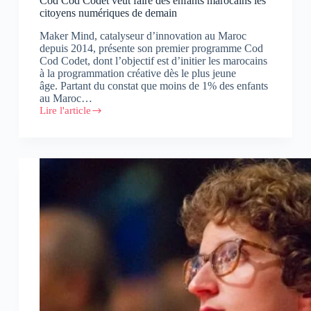
Cod Cod Codet veut faire des enfants marocains les
citoyens numériques de demain
Maker Mind, catalyseur d’innovation au Maroc
depuis 2014, présente son premier programme Cod
Cod Codet, dont l’objectif est d’initier les marocains
à la programmation créative dès le plus jeune
âge. Partant du constat que moins de 1% des enfants
au Maroc…
Lire l'article
Cod
Cod
Codet
veut
faire
des
enfants
marocains
les
citoyens
numériques
de
demain