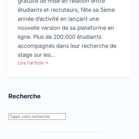
gratuite de mise en relation entre
étudiants et recruteurs, fête sa 5ème
année d’activité en lançant une
nouvelle version de sa plateforme en
ligne. Plus de 200.000 étudiants
accompagnés dans leur recherche de
stage sur les…
Lire l'article
Stagiaires.ma
fête
ses
5
Recherche
ans
et
lance
Rechercher
une
version
de