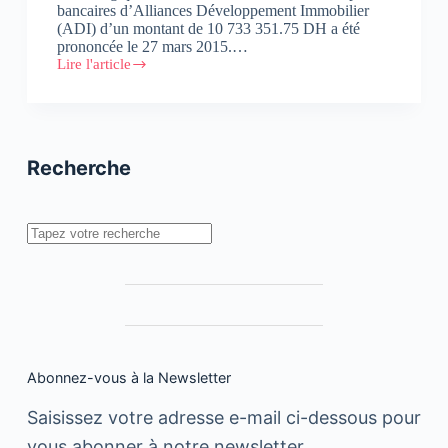
bancaires d’Alliances Développement Immobilier
(ADI) d’un montant de 10 733 351.75 DH a été
prononcée le 27 mars 2015.…
Lire l'article
Communiqué
de
Presse
:
Le
Groupe
Recherche
Alliances
s’explique
Rechercher
Abonnez-vous à la Newsletter
Saisissez votre adresse e-mail ci-dessous pour
vous abonner à notre newsletter.