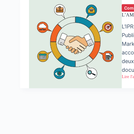
Comm
L’AMM
L’IPR
Publ
Mark
acco
deux
docu
Lire l'
L’AM
rejoint
l’IPR