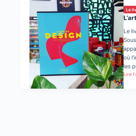
Le l
L’ar
Le li
Sous
appa
où l
les 
Lire l
L’art
du
desig