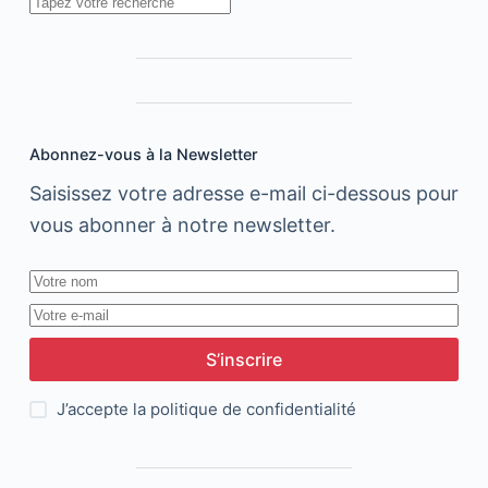
Rechercher
digitale
destiné
aux
annonceurs.
Interview
avec
Abonnez-vous à la Newsletter
son
Directeur,
Saisissez votre adresse e-mail ci-dessous pour
Hicham
vous abonner à notre newsletter.
El
Kadiri
S’inscrire
J’accepte la
politique de confidentialité