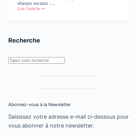
réseaux sociaux :…
Lire l'article
Entretien
:
La
DGI
investit
les
Recherche
réseaux
sociaux
Rechercher
Abonnez-vous à la Newsletter
Saisissez votre adresse e-mail ci-dessous pour
vous abonner à notre newsletter.