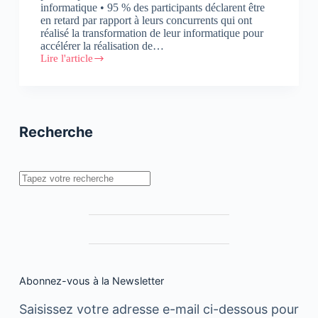
informatique • 95 % des participants déclarent être
en retard par rapport à leurs concurrents qui ont
réalisé la transformation de leur informatique pour
accélérer la réalisation de…
Lire l'article
Seules
5
%
des
grandes
entreprises
Recherche
sont
prêtes
à
répondre
Rechercher
aux
nouveaux
besoins
informatiques
de
l’ère
numérique
Abonnez-vous à la Newsletter
Saisissez votre adresse e-mail ci-dessous pour