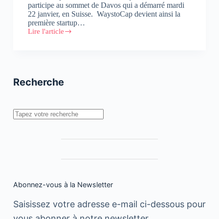
participe au sommet de Davos qui a démarré mardi
22 janvier, en Suisse. WaystoCap devient ainsi la
première startup…
Lire l'article
WaystoCap
participe
au
Forum
Economique
Mondial
Recherche
Rechercher
Abonnez-vous à la Newsletter
Saisissez votre adresse e-mail ci-dessous pour
vous abonner à notre newsletter.