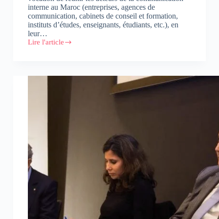
interne au Maroc (entreprises, agences de
communication, cabinets de conseil et formation,
instituts d’études, enseignants, étudiants, etc.), en
leur…
Lire l'article
La
communication
interne
:
de
parent
pauvre
à
pièce
maîtresse
de
la
communication
des
organisations
?