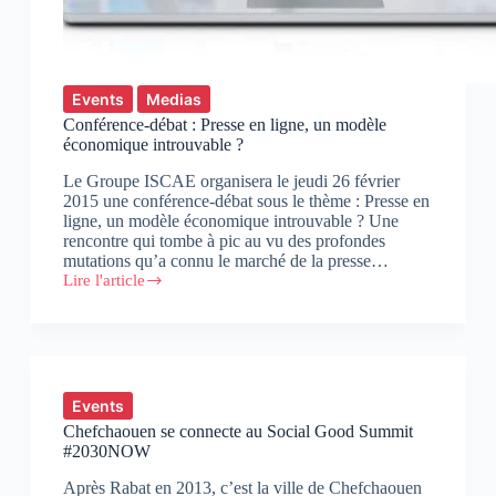
Events
Medias
Conférence-débat : Presse en ligne, un modèle
économique introuvable ?
Le Groupe ISCAE organisera le jeudi 26 février
2015 une conférence-débat sous le thème : Presse en
ligne, un modèle économique introuvable ? Une
rencontre qui tombe à pic au vu des profondes
mutations qu’a connu le marché de la presse…
Lire l'article
Conférence-
débat
:
Presse
en
ligne,
un
Events
modèle
Chefchaouen se connecte au Social Good Summit
économique
#2030NOW
introuvable
?
Après Rabat en 2013, c’est la ville de Chefchaouen