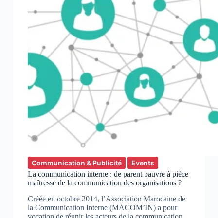
priorités
des
communicants
internes
Communication & Publicité
Events
La communication interne : de parent pauvre à pièce
maîtresse de la communication des organisations ?
Créée en octobre 2014, l’Association Marocaine de
la Communication Interne (MACOM’IN) a pour
vocation de réunir les acteurs de la communication