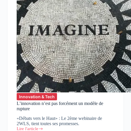
Innovation & Tech
L’innovation n’est pas forcément un modèle de
rupture
«Débats vers le Haut» : Le 2ème webinaire de
2WLS, tient toutes ses promesses.
Lire l'article
L’innovation