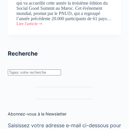
qui va accueillir cette année la troisième édition du
Social Good Summit au Maroc. Cet événement
mondial, promut par le PNUD, qui a regroupé
l’année précédente 20.000 participants de 61 pays…
Lire l'article
Chefchaouen
se
connecte
au
Social
Good
Recherche
Summit
#2030NOW
Rechercher
Abonnez-vous à la Newsletter
Saisissez votre adresse e-mail ci-dessous pour