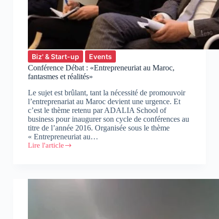
Biz' & Start-up
Events
Conférence Débat : «Entrepreneuriat au Maroc,
fantasmes et réalités»
Le sujet est brûlant, tant la nécessité de promouvoir
l’entreprenariat au Maroc devient une urgence. Et
c’est le thème retenu par ADALIA School of
business pour inaugurer son cycle de conférences au
titre de l’année 2016. Organisée sous le thème
« Entrepreneuriat au…
Lire l'article
Conférence
Débat
: «Entrepreneuriat au
Maroc,
fantasmes
et
réalités»