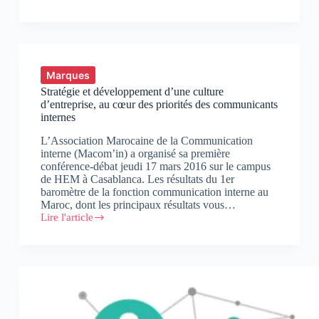
n’est
pas
forcément
un
modèle
de
Marques
rupture
Stratégie et développement d’une culture
d’entreprise, au cœur des priorités des communicants
internes
L’Association Marocaine de la Communication
interne (Macom’in) a organisé sa première
conférence-débat jeudi 17 mars 2016 sur le campus
de HEM à Casablanca. Les résultats du 1er
baromètre de la fonction communication interne au
Maroc, dont les principaux résultats vous…
Lire l'article
Stratégie
et
développement
d’une
culture
d’entreprise,
au
cœur
des