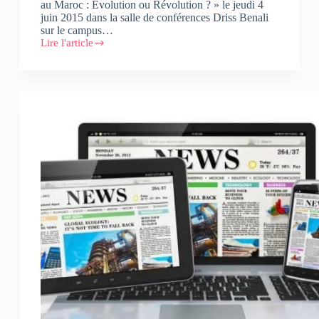
au Maroc : Evolution ou Révolution ? » le jeudi 4
juin 2015 dans la salle de conférences Driss Benali
sur le campus…
Lire l'article
HEM
débat
du
webmarketing
au
Maroc
:
Evolution
ou
révolution
?