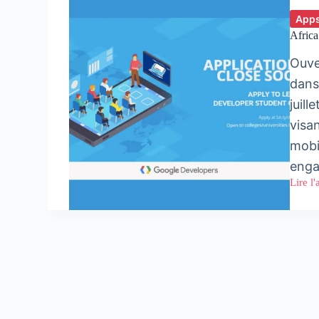
Apps
Afric
Ouve
dans
juill
visa
mobi
eng
Lire l'
Africa
Devel
Studen
Club
Progr