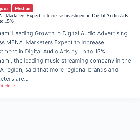
ques
Medias
 Marketers Expect to Increase Investment in Digital Audio Ads
 to 15%
ami Leading Growth in Digital Audio Advertising
ss MENA. Marketers Expect to Increase
stment in Digital Audio Ads by up to 15%.
ami, the leading music streaming company in the
 region, said that more regional brands and
eters are…
article
A
ers
t
se
ment
l