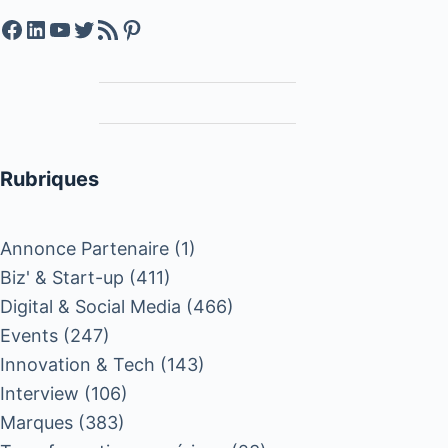
Facebook
LinkedIn
YouTube
Twitter
Feed RSS
Pinterest
Rubriques
Annonce Partenaire
(1)
Biz' & Start-up
(411)
Digital & Social Media
(466)
Events
(247)
Innovation & Tech
(143)
Interview
(106)
Marques
(383)