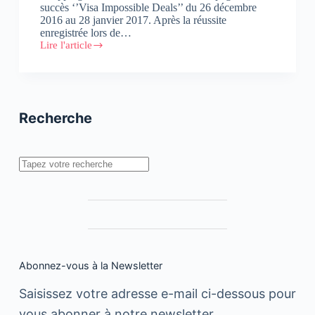
succès ‘’Visa Impossible Deals’’ du 26 décembre
2016 au 28 janvier 2017. Après la réussite
enregistrée lors de…
Lire l'article
Les
Visa
Impossible
Deals
de
retour
Recherche
au
Dubaï
Shopping
Festival
Rechercher
Abonnez-vous à la Newsletter
Saisissez votre adresse e-mail ci-dessous pour
vous abonner à notre newsletter.