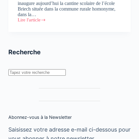
inaugure aujourd’hui la cantine scolaire de l’école
Briech située dans la commune rurale homonyme,
dans la…
Lire l'article
#RSE
:
Mondelez
Maroc
inaugure
la
Recherche
cantine
de
l’école
Briech
Rechercher
Abonnez-vous à la Newsletter
Saisissez votre adresse e-mail ci-dessous pour
vous abonner à notre newsletter.