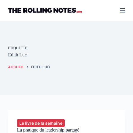
Passer
au
contenu
ÉTIQUETTE
Edith Luc
ACCUEIL
EDITH LUC
Le livre de la semaine
La pratique du leadership partagé