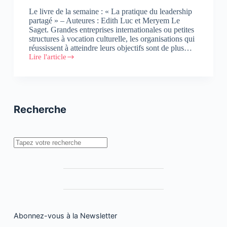
Le livre de la semaine : « La pratique du leadership
partagé » – Auteures : Edith Luc et Meryem Le
Saget. Grandes entreprises internationales ou petites
structures à vocation culturelle, les organisations qui
réussissent à atteindre leurs objectifs sont de plus…
Lire l'article
La
pratique
du
leadership
partagé
Recherche
Rechercher
Abonnez-vous à la Newsletter